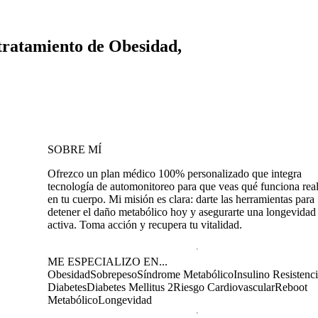
 tratamiento de Obesidad,
SOBRE MÍ
Ofrezco un plan médico 100% personalizado que integra
tecnología de automonitoreo para que veas qué funciona rea
en tu cuerpo. Mi misión es clara: darte las herramientas para
detener el daño metabólico hoy y asegurarte una longevidad
activa. Toma acción y recupera tu vitalidad.
ME ESPECIALIZO EN...
Obesidad
Sobrepeso
Síndrome Metabólico
Insulino Resistenc
Diabetes
Diabetes Mellitus 2
Riesgo Cardiovascular
Reboot
Metabólico
Longevidad