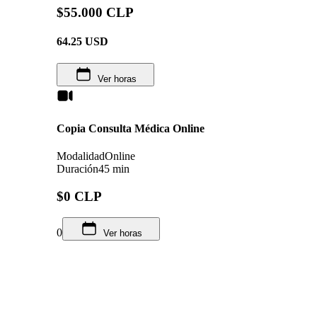
$55.000 CLP
64.25
USD
Ver horas
Copia Consulta Médica Online
Modalidad
Online
Duración
45 min
$0 CLP
0
Ver horas