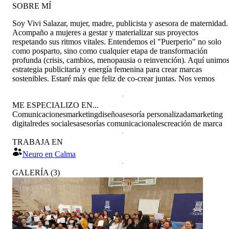
SOBRE MÍ
Soy Vivi Salazar, mujer, madre, publicista y asesora de maternidad.
Acompaño a mujeres a gestar y materializar sus proyectos
respetando sus ritmos vitales. Entendemos el "Puerperio" no solo
como posparto, sino como cualquier etapa de transformación
profunda (crisis, cambios, menopausia o reinvención). Aquí unimo
estrategia publicitaria y energía femenina para crear marcas
sostenibles. Estaré más que feliz de co-crear juntas. Nos vemos
ME ESPECIALIZO EN...
Comunicaciones
marketing
diseño
asesoría personalizada
marketing
digital
redes sociales
asesorías comunicacionales
creación de marca
TRABAJA EN
Neuro en Calma
GALERÍA
(
3
)