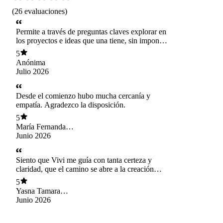
(
26
evaluaciones
)
Permite a través de preguntas claves explorar en
los proyectos e ideas que una tiene, sin imponer
pero con un guía clara, lo que da mucha
5
confianza. Muy agradecida
Anónima
Julio 2026
Desde el comienzo hubo mucha cercanía y
empatía. Agradezco la disposición.
5
María Fernanda
Galdames Rubina
Junio 2026
Siento que Vivi me guía con tanta certeza y
claridad, que el camino se abre a la creación
desde lo profundo y también lo sutil, gracias
5
infinitas!
Yasna Tamara
Aguila Pérez
Junio 2026