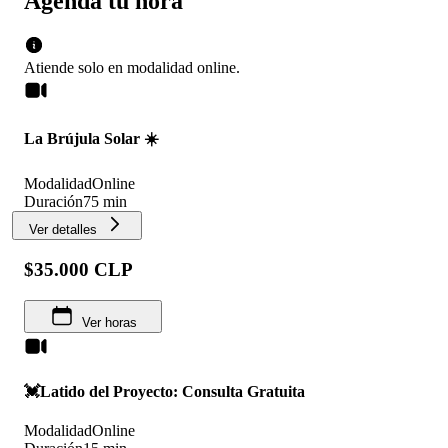
Agenda tu hora
Atiende solo en
modalidad
online
.
La Brújula Solar ☀️
Modalidad
Online
Duración
75 min
Ver detalles
$35.000 CLP
Ver horas
💓Latido del Proyecto: Consulta Gratuita
Modalidad
Online