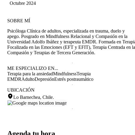
disposición, amable y dulce. No me queda más
Vásquez Garay
Octubre 2024
que dar infinitas gracias porque claramente hoy
veo la vida de manera diferente gracias a su
guía. Hoy confío mucho más en mí y me siento
SOBRE MÍ
fuerte para continuar… Vivi muchas gracias por
todo… eternamente agradecida y feliz de
Psicóloga Clínica de adultos, especializada en trauma, duelo y
conocerte. Un abrazo gigante a la distancia 🥰
apego. Posgrado en Mindfulness Relacional y Compasión en la
Universidad Adolfo Ibáñez y terapeuta EMDR. Formada en Terapi
Focalizada en las Emociones (EFT y EFIT), Terapia Centrada en l
Compasión y Terapias de Tercera Generación.
ME ESPECIALIZO EN...
Terapia para la ansiedad
Mindfulness
Terapia
EMDR
Adulto
Depresión
Estrés postraumático
UBICACIÓN
Lo Barnechea, Chile
.
Agenda tu hora