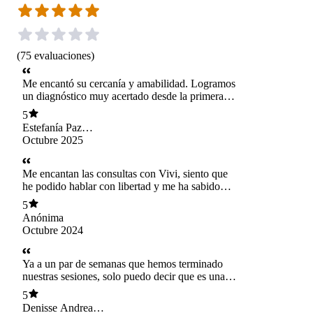
(
75
evaluaciones
)
Me encantó su cercanía y amabilidad. Logramos
un diagnóstico muy acertado desde la primera
sesión, y hasta me emocioné.
5
Estefanía Paz
Humud Salas
Octubre 2025
Me encantan las consultas con Vivi, siento que
he podido hablar con libertad y me ha sabido
escuchar, en el poco tiempo que llevamos he
5
podido ir tratando y dándome cuenta de cosas
Anónima
importantes que me han afectado, me siento feliz
Octubre 2024
porque he notado mejorías, la recomiendo mil
veces
Ya a un par de semanas que hemos terminado
nuestras sesiones, solo puedo decir que es una
excelente persona y profesional, me acompañó
5
en todos mis procesos con una excelente
Denisse Andrea