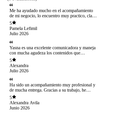
Me ha ayudado mucho en el acompañamiento
de mi negocio, lo encuentro muy practico, claro
y de suma importancia, lo agradezco, gracias!
5
Pamela Lefimil
Julio 2026
Yasna es una excelente comunicadora y maneja
con mucha agudeza los contenidos que
trabajamos. Recomiendo totalmente su
5
profesionalismo .
Alexandra
Julio 2026
Ha sido un acompañamiento muy profesional y
de mucha entrega. Gracias a su trabajo, he
podido ordenar y poner en marcha un proyecto
5
que llevaba mucho tiempo sin ordenamiento y
Alexandra Avila
claridad. Lo mejor es que su trabajo integra lo
Junio 2026
humano y lo divino, Gracias Dios por ponerla
en mi camino.