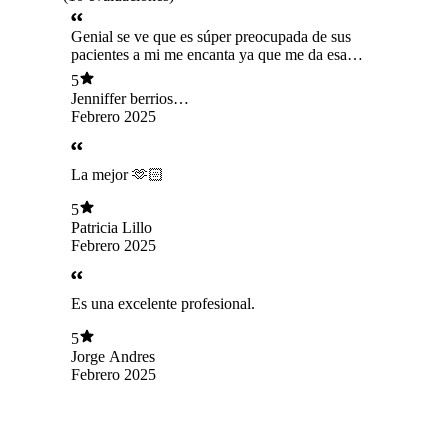
Genial se ve que es súper preocupada de sus
pacientes a mi me encanta ya que me da esa
confianza de conversar con ella la recomendaría
5
a toda la gente ya que con ella se encuentra
Jenniffer berrios
confianza respeto responsabilidad y
contreras
Febrero 2025
preocupación
La mejor 🫶🏻
5
Patricia Lillo
Febrero 2025
Es una excelente profesional.
5
Jorge Andres
Febrero 2025