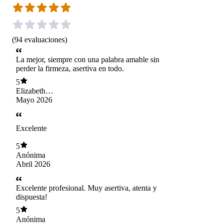
(
94
evaluaciones
)
La mejor, siempre con una palabra amable sin
perder la firmeza, asertiva en todo.
5
Elizabeth
Bracamonte
Mayo 2026
Excelente
5
Anónima
Abril 2026
Excelente profesional. Muy asertiva, atenta y
dispuesta!
5
Anónima