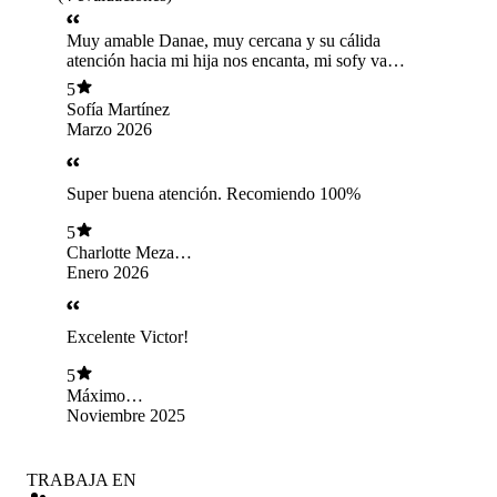
Muy amable Danae, muy cercana y su cálida
atención hacia mi hija nos encanta, mi sofy va
feliz a sus terapias
5
Sofía Martínez
Marzo 2026
Super buena atención. Recomiendo 100%
5
Charlotte Meza
Cifuentes
Enero 2026
Excelente Victor!
5
Máximo
Galleguillos Romero
Noviembre 2025
TRABAJA EN