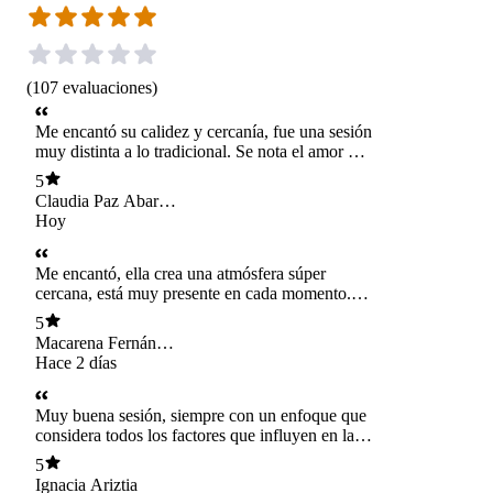
(
107
evaluaciones
)
Me encantó su calidez y cercanía, fue una sesión
muy distinta a lo tradicional. Se nota el amor a
su vocación en cada pregunta y escucha.
5
Muchas gracias Vi por tu guía 🙏🏻 Acá
Claudia Paz Abarca
seguimos de a poco incorporando el plan, que
Kittsteiner
Hoy
por lo de más está muy completo y lleno de
valiosa información, otra vez, muchas gracias ♥️
Me encantó, ella crea una atmósfera súper
cercana, está muy presente en cada momento.
Tiene un abordaje súper integral y siento que
5
tanto los cambios propuestos como los temas
Macarena Fernández
tratados son desde un cuidado y amor, siempre
Infante
Hace 2 días
buscando un equilibrio sano. Todo esto
acompañado de conocimientos profundos sobre
la salud y bienestar.
Muy buena sesión, siempre con un enfoque que
considera todos los factores que influyen en la
salud, y ayudándome a abrazarme y hacer
5
cambios desde el cariño
Ignacia Ariztia