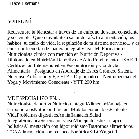
Hace 1 semana
SOBRE MÍ
Redescubre tu bienestar a través de un enfoque de salud consciente
y sostenible. Quiero ayudarte a sanar de raíz: tu alimentación, tus
hábitos, tu estilo de vida, la regulación de tu sistema nervioso... y as
construir bienestar de manera integral y real. Mi Formación ·
Nutricionista clínica con mención en Nutrición Deportiva ·
Diplomado en Nutrición Deportiva de Alto Rendimiento · ISAK 1 
Certificación Internacional en Psiconutrición y Conducta
Alimentaria · Postgrado en Abordaje de Estrés Crónico, Sistema
Nervioso Autónomo y Eje HPA · Diplomado en Neurociencia del
Yoga y Movimiento Consciente · YTT 200 hrs
ME ESPECIALIZO EN...
Nutricionista deportivo
Nutricion integral
Alimentación baja en
carbohidratos
Nutricion funcional
Habitos Saludables
Estilo de
Vida
Problemas digestivos
Antiinflamación
Salud
Integral
Somática
Sistema nervioso
Manejo de estrés
Terapia
holística
Alimentación con hipotiroidismo
Trastornos alimenticios
TCA
Alimentación para celiacos
Bariátrica
SIBO
Yoga
+
1