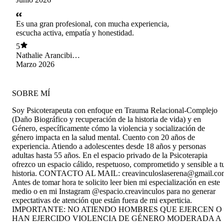
Es una gran profesional, con mucha experiencia,
escucha activa, empatía y honestidad.
5
Nathalie Arancibia
Fredes
Marzo 2026
SOBRE MÍ
Soy Psicoterapeuta con enfoque en Trauma Relacional-Complejo
(Daño Biográfico y recuperación de la historia de vida) y en
Género, específicamente cómo la violencia y socialización de
género impacta en la salud mental. Cuento con 20 años de
experiencia. Atiendo a adolescentes desde 18 años y personas
adultas hasta 55 años. En el espacio privado de la Psicoterapia
ofrezco un espacio cálido, respetuoso, comprometido y sensible a t
historia. CONTACTO AL MAIL: creavinculoslaserena@gmail.co
Antes de tomar hora te solicito leer bien mi especialización en este
medio o en mi Instagram @espacio.creavinculos para no generar
expectativas de atención que están fuera de mi experticia.
IMPORTANTE: NO ATIENDO HOMBRES QUE EJERCEN O
HAN EJERCIDO VIOLENCIA DE GÉNERO MODERADA A