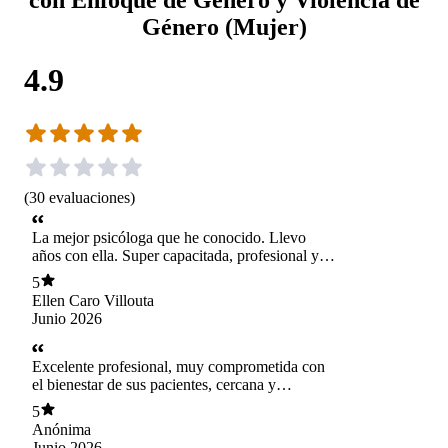
Género (Mujer)
4.9
(
30
evaluaciones
)
La mejor psicóloga que he conocido. Llevo
años con ella. Super capacitada, profesional y
cercana.
5
Ellen Caro Villouta
Junio 2026
Excelente profesional, muy comprometida con
el bienestar de sus pacientes, cercana y
empatica. Su calidez y capacidad para generar
5
confianza han marcado la diferencia en este
Anónima
proceso. Muchas Gracias!!!!
Junio 2026