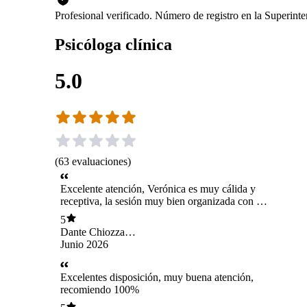
Profesional verificado. Número de registro en la Superin
Psicóloga clínica
5.0
(
63
evaluaciones
)
Excelente atención, Verónica es muy cálida y
receptiva, la sesión muy bien organizada con el
tiempo preciso. El espacio físico es maravilloso
5
con todo lo necesario para acoger a los visitantes
Dante Chiozza
(juguetes, plantitas, libros, mobiliario para
Droguett
Junio 2026
adultos y niños). Feliz con la experiencia. Traeré
a mi hija de 10 años también. Muchas gracias
Verónica.
Excelentes disposición, muy buena atención,
recomiendo 100%