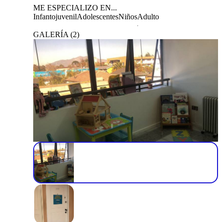
ME ESPECIALIZO EN...
Infantojuvenil
Adolescentes
Niños
Adulto
GALERÍA
(
2
)