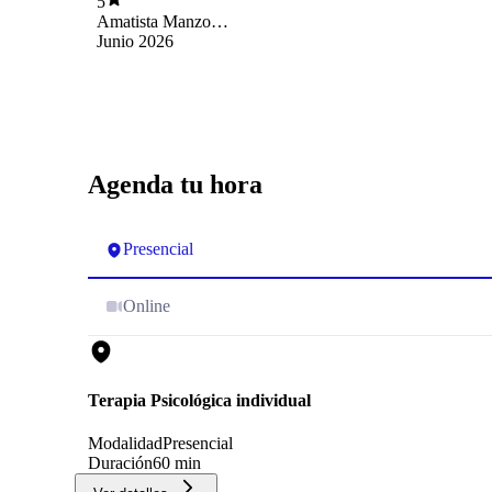
5
Amatista Manzo
Espinoza
Junio 2026
Agenda tu hora
Presencial
Online
Terapia Psicológica individual
Modalidad
Presencial
Duración
60 min