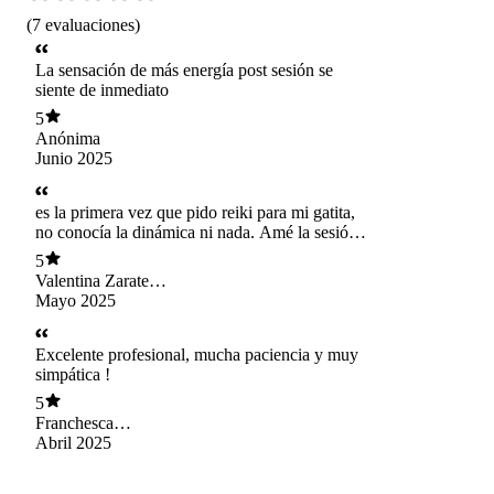
(
7
evaluaciones
)
La sensación de más energía post sesión se
siente de inmediato
5
Anónima
Junio 2025
es la primera vez que pido reiki para mi gatita,
no conocía la dinámica ni nada. Amé la sesión,
de mucho amor y me quedó todo claro.
5
Definitivamente quiero seguir
Valentina Zarate
altamirano
Mayo 2025
Excelente profesional, mucha paciencia y muy
simpática !
5
Franchesca
Panebianco
Abril 2025