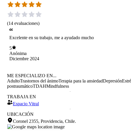
(
14
evaluaciones
)
Excelente en su trabajo, me a ayudado mucho
5
Anónima
Diciembre 2024
ME ESPECIALIZO EN...
Adulto
Trastornos del ánimo
Terapia para la ansiedad
Depresión
Estr
postraumático
TDAH
Mindfulness
TRABAJA EN
Espacio Vitral
UBICACIÓN
Coronel 2355, Providencia, Chile
.