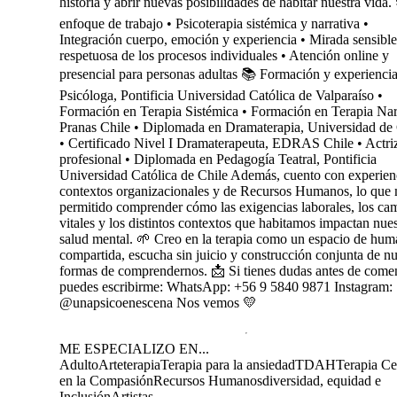
historia y abrir nuevas posibilidades de habitar nuestra vida
enfoque de trabajo • Psicoterapia sistémica y narrativa •
Integración cuerpo, emoción y experiencia • Mirada sensible
respetuosa de los procesos individuales • Atención online y
presencial para personas adultas 📚 Formación y experiencia
Psicóloga, Pontificia Universidad Católica de Valparaíso •
Formación en Terapia Sistémica • Formación en Terapia Nar
Pranas Chile • Diplomada en Dramaterapia, Universidad de 
• Certificado Nivel I Dramaterapeuta, EDRAS Chile • Actri
profesional • Diplomada en Pedagogía Teatral, Pontificia
Universidad Católica de Chile Además, cuento con experien
contextos organizacionales y de Recursos Humanos, lo que
permitido comprender cómo las exigencias laborales, los ca
vitales y los distintos contextos que habitamos impactan nues
salud mental. 🌱 Creo en la terapia como un espacio de hu
compartida, escucha sin juicio y construcción conjunta de n
formas de comprendernos. 📩 Si tienes dudas antes de come
puedes escribirme: WhatsApp: +56 9 5840 9871 Instagram:
@unapsicoenescena Nos vemos 💛
ME ESPECIALIZO EN...
Adulto
Arteterapia
Terapia para la ansiedad
TDAH
Terapia Ce
en la Compasión
Recursos Humanos
diversidad, equidad e
Inclusión
Artistas