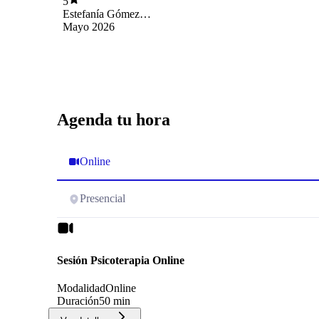
5
Estefanía Gómez
Reyes
Mayo 2026
Agenda tu hora
Online
Presencial
Sesión Psicoterapia Online
Modalidad
Online
Duración
50 min