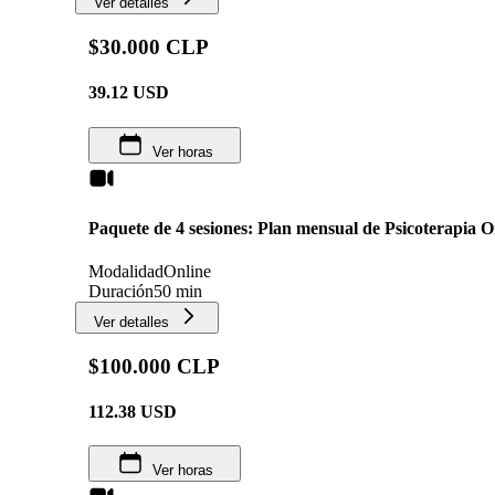
Ver detalles
$30.000 CLP
39.12
USD
Ver horas
Paquete de 4 sesiones: Plan mensual de Psicoterapia O
Modalidad
Online
Duración
50 min
Ver detalles
$100.000 CLP
112.38
USD
Ver horas