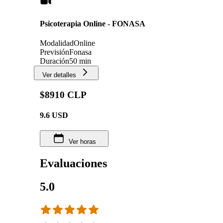
Psicoterapia Online - FONASA
Modalidad
Online
Previsión
Fonasa
Duración
50 min
Ver detalles
$8910 CLP
9.6
USD
Ver horas
Evaluaciones
5.0