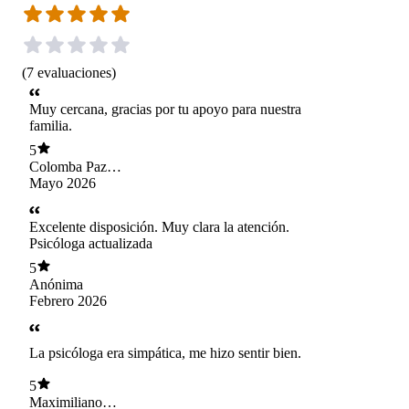
(
7
evaluaciones
)
Muy cercana, gracias por tu apoyo para nuestra
familia.
5
Colomba Paz
Broughton Rojas
Mayo 2026
Excelente disposición. Muy clara la atención.
Psicóloga actualizada
5
Anónima
Febrero 2026
La psicóloga era simpática, me hizo sentir bien.
5
Maximiliano