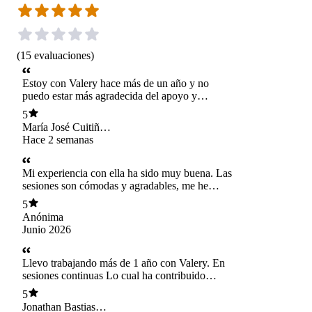
(
15
evaluaciones
)
Estoy con Valery hace más de un año y no
puedo estar más agradecida del apoyo y
compañía en este tiempo, creo fielmente que es
5
el vínculo terapéutico el que sana y en este caso
María José Cuitiño
lo veo reflejado...da un espacio de confianza y
Quinteros
Hace 2 semanas
cercanía, donde el interés es real. Me he
comprendido de muchas formas distintas y esto
ha sido un trabajo en conjunto. Sin dudarlo es
Mi experiencia con ella ha sido muy buena. Las
una profesional que recomiendo ✨️❤️‍🩹
sesiones son cómodas y agradables, me he
sentido en confianza para ser yo misma y
5
expresar lo que pienso o siento sin miedo a ser
Anónima
juzgada. Es una profesional cercana y genera un
Junio 2026
espacio muy seguro para conversar.
Llevo trabajando más de 1 año con Valery. En
sesiones continuas Lo cual ha contribuido
enormemente a mi estabilidad y bienestar
5
mental. Si bien inicialmente llegué a ella por su
Jonathan Bastias