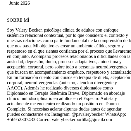
perfil profesional orientado a
Campos
Junio 2026
neurodivergencias/autismo. Luego de todo el
proceso inicial de reconocimiento, educación y
estrategias para comprender un diagnóstico
SOBRE MÍ
tardío en la adultez , también me ha servido en
el proceso posterior, para poder mantener una
Soy Valery Becker, psicóloga clínica de adultos con enfoque
estabilidad anímica y motivacional. Valery
sistémico relacional contextual, por lo que considero el contexto y
trabaja de una manera muy humana, cercana,
nuestras relaciones como parte fundamental de la comprensión de l
empatica, donde valida tu sentir. Te pone en
que nos pasa. Mi objetivo es crear un ambiente cálido, seguro y
perspectiva las cosas, y te ayuda o guía en el
respetuoso en el que sientas confianza por el proceso que llevarem
proceso de entender mejor las emociones (rabia,
en conjunto. Acompaño procesos relacionados a dificultades con la
pena, alegría, irritabilidad). La recomiendo
ansiedad, depresión, duelo, procesos adaptativos, autoestima y
totalmente.
aceptación corporal, pero sobre todo a personas neurodivergentes
que buscan un acompañamiento empático, respetuoso y actualizado
En mi formación cuento con cursos en terapia de duelo, aceptación
corporal, neurodivergencias (autismo, atencion divergente y
AACC). Además he realizado diversos diplomados como
Diplomado en Terapia Sistémica Breve, Diplomado en abordaje
clínico multidisciplinario en adultos en el Espectro Autista y
actualmente me encuentro realizando un postítulo en Trauma
Complejo. Si necesitas aclarar algunas dudas antes de agendar
puedes contactarme en: Instagram: @psvalerybecker WhatsApp:
+56952307433 Correo: valerybeckerportilla@gmail.com