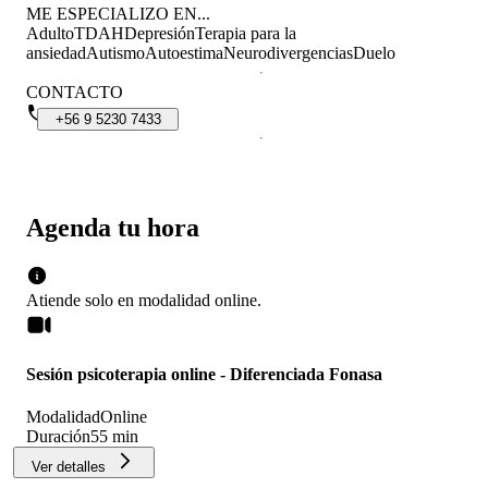
ME ESPECIALIZO EN...
Adulto
TDAH
Depresión
Terapia para la
ansiedad
Autismo
Autoestima
Neurodivergencias
Duelo
CONTACTO
+56
9
5230
7433
Agenda tu hora
Atiende solo en
modalidad
online
.
Sesión psicoterapia online - Diferenciada Fonasa
Modalidad
Online
Duración
55 min
Ver detalles