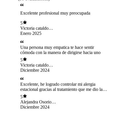
Excelente profesional muy preocupada
5
Victoria cataldo
villarroel
Enero 2025
Una persona muy empatica te hace sentir
cómoda con la manera de dirigirse hacia uno
5
Victoria cataldo
villarroel
Diciembre 2024
Excelente, he logrado controlar mi alergia
estacional gracias al tratamiento que me dio la
doctora e ir mejorando mi ánimo
5
considerablemente. Muy agradecida de la
Alejandra Osorio
empatía, seriedad y respeto con el que me
Torres
Diciembre 2024
atiende.