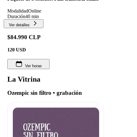
Modalidad
Online
Duración
40 min
Ver detalles
$84.990 CLP
120
USD
Ver horas
La Vitrina
Ozempic sin filtro • grabación