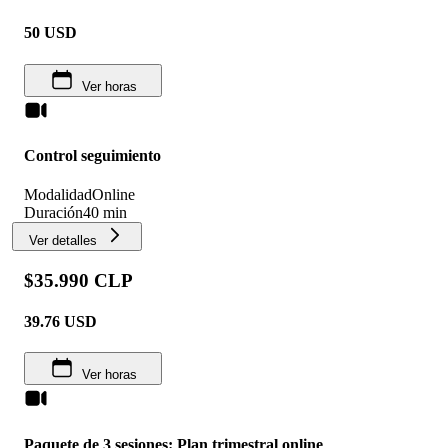
50
USD
Ver horas
Control seguimiento
Modalidad
Online
Duración
40 min
Ver detalles
$35.990 CLP
39.76
USD
Ver horas
Paquete de 3 sesiones: Plan trimestral online