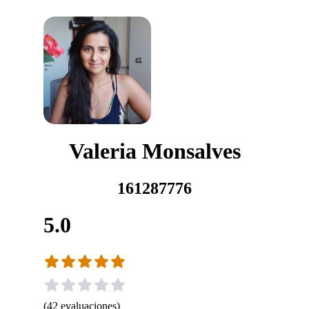
Valeria Monsalves
161287776
5.0
(
42
evaluaciones
)