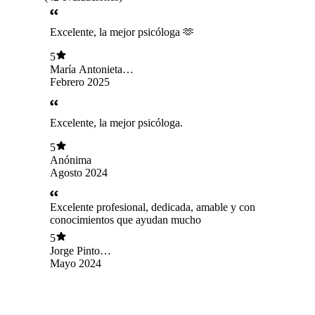
Excelente, la mejor psicóloga 🫶
5
María Antonieta
Núñez Ahumad
Febrero 2025
Excelente, la mejor psicóloga.
5
Anónima
Agosto 2024
Excelente profesional, dedicada, amable y con
conocimientos que ayudan mucho
5
Jorge Pinto
Sotomayor
Mayo 2024