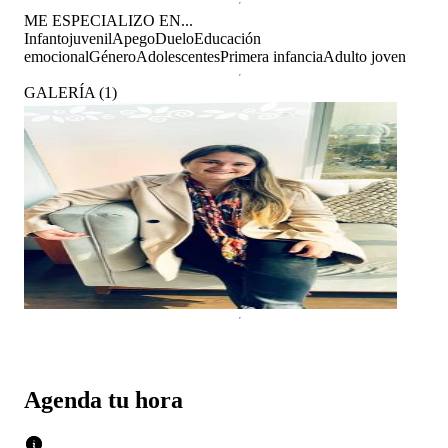
ME ESPECIALIZO EN...
Infantojuvenil
Apego
Duelo
Educación
emocional
Género
Adolescentes
Primera infancia
Adulto joven
GALERÍA
(
1
)
Agenda tu hora