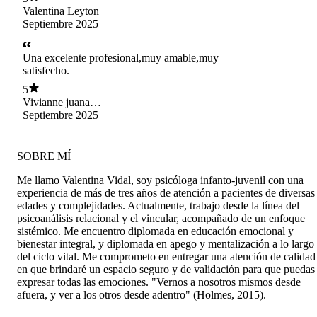
profesores y otros profesionales que ven a mi
Valentina Leyton
hija para hacer un tratamiento integral.
Septiembre 2025
Totalmente recomendada.
Una excelente profesional,muy amable,muy
satisfecho.
5
Vivianne juana
aranda loyola
Septiembre 2025
SOBRE MÍ
Me llamo Valentina Vidal, soy psicóloga infanto-juvenil con una
experiencia de más de tres años de atención a pacientes de diversas
edades y complejidades. Actualmente, trabajo desde la línea del
psicoanálisis relacional y el vincular, acompañado de un enfoque
sistémico. Me encuentro diplomada en educación emocional y
bienestar integral, y diplomada en apego y mentalización a lo largo
del ciclo vital. Me comprometo en entregar una atención de calidad
en que brindaré un espacio seguro y de validación para que puedas
expresar todas las emociones. "Vernos a nosotros mismos desde
afuera, y ver a los otros desde adentro" (Holmes, 2015).