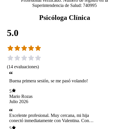
Profesional verificado. Número de registro en la
Superintendencia de Salud: 740995
Psicóloga Clínica
5.0
(
14
evaluaciones
)
Buena primera sesión, se me pasó volando!
5
Mario Rozas
Julio 2026
Excelente profesional. Muy cercana, mi hija
conectó inmediatamente con Valentina. Con
muy buena disposición a conocer y hablar con
5