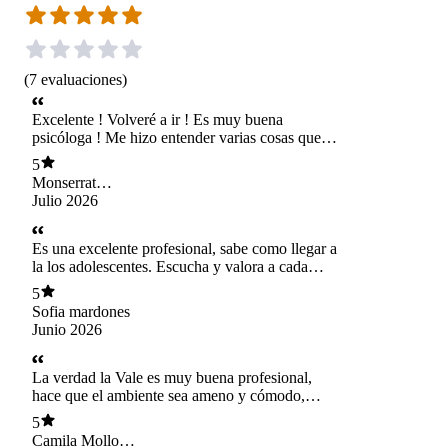
(
7
evaluaciones
)
Excelente ! Volveré a ir ! Es muy buena
psicóloga ! Me hizo entender varias cosas que
antes no las tenía clara, y es muy amable !
5
Monserrat
Julio 2026
Valenzuela Hidalgo
Es una excelente profesional, sabe como llegar a
la los adolescentes. Escucha y valora a cada
paciente.
5
Sofia mardones
Junio 2026
La verdad la Vale es muy buena profesional,
hace que el ambiente sea ameno y cómodo,
además de ser atenta y calida con sus pacientes,
5
manteniendo una disponibilidad aún fuera de los
Camila Mollo