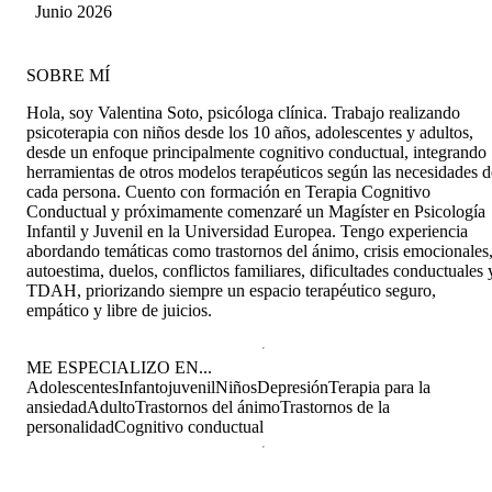
45min de Terapia. 🫶🏼
Ticuna
Junio 2026
SOBRE MÍ
Hola, soy Valentina Soto, psicóloga clínica. Trabajo realizando
psicoterapia con niños desde los 10 años, adolescentes y adultos,
desde un enfoque principalmente cognitivo conductual, integrando
herramientas de otros modelos terapéuticos según las necesidades d
cada persona. Cuento con formación en Terapia Cognitivo
Conductual y próximamente comenzaré un Magíster en Psicología
Infantil y Juvenil en la Universidad Europea. Tengo experiencia
abordando temáticas como trastornos del ánimo, crisis emocionales
autoestima, duelos, conflictos familiares, dificultades conductuales 
TDAH, priorizando siempre un espacio terapéutico seguro,
empático y libre de juicios.
ME ESPECIALIZO EN...
Adolescentes
Infantojuvenil
Niños
Depresión
Terapia para la
ansiedad
Adulto
Trastornos del ánimo
Trastornos de la
personalidad
Cognitivo conductual