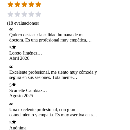
(
18
evaluaciones
)
Quiero destacar la calidad humana de mi
doctora. Es una profesional muy empática,
cercana y siempre atenta, lo que hace que cada
5
atención sea un espacio seguro y de confianza.
Loreto Jiménez
Cerda
Abril 2026
Excelente profesional, me siento muy cómoda y
segura en sus sesiones. Totalmente
recomendada.
5
Scarlette Cambiazo
Toro
Agosto 2025
Una excelente profesional, con gran
conocimiento y empatía. Es muy asertiva en sus
tratamientos.
5
Anónima