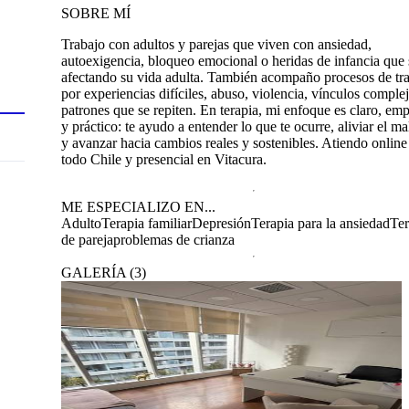
SOBRE MÍ
Trabajo con adultos y parejas que viven con ansiedad,
autoexigencia, bloqueo emocional o heridas de infancia que
afectando su vida adulta. También acompaño procesos de t
por experiencias difíciles, abuso, violencia, vínculos comple
patrones que se repiten. En terapia, mi enfoque es claro, emp
y práctico: te ayudo a entender lo que te ocurre, aliviar el ma
y avanzar hacia cambios reales y sostenibles. Atiendo online
todo Chile y presencial en Vitacura.
ME ESPECIALIZO EN...
Adulto
Terapia familiar
Depresión
Terapia para la ansiedad
Ter
de pareja
problemas de crianza
GALERÍA
(
3
)