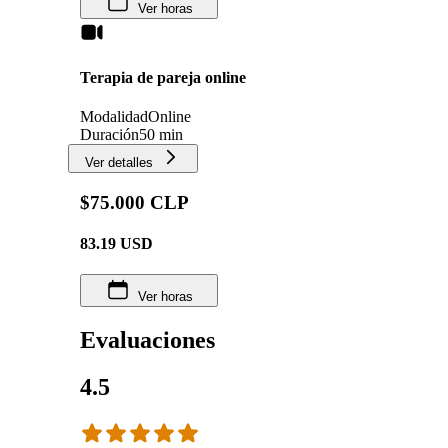
Ver horas
Terapia de pareja online
Modalidad
Online
Duración
50 min
Ver detalles
$75.000 CLP
83.19
USD
Ver horas
Evaluaciones
4.5