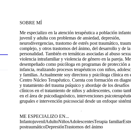
SOBRE MÍ
Me especializo en la atención terapéutica a población infanto
juvenil y adulta con problemas de ansiedad, depresión,
neurodivergencias, trastorno de estrés post traumático, traum
complejo, y otros trastornos del ánimo, del desarrollo y de la
personalidad. También en temáticas asociadas al abuso sexua
violencia intrafamiliar y violencia de género en la pareja. M
desempeñado como psicóloga en programas de protección a 
infancia, realizando procesos terapéuticos con niños, adoles
y familias. Actualmente soy directora y psicóloga clínica en 
Centro Núcleo Terapéutico. Cuenta con formación en diagnó
y tratamiento del trauma psíquico y abordaje de los desafíos
clínicos en el tratamiento de niños y adolescentes, como tam
en el área de psicodiagnóstico, intervenciones psicoterapéuti
grupales e intervención psicosocial desde un enfoque sistémi
ME ESPECIALIZO EN...
Infantojuvenil
Adulto
Niños
Adolescentes
Terapia familiar
Estr
postraumático
Depresión
Trastornos del ánimo