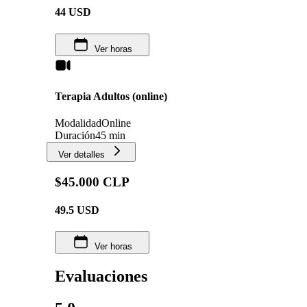
44
USD
Ver horas
Terapia Adultos (online)
Modalidad
Online
Duración
45 min
Ver detalles
$45.000 CLP
49.5
USD
Ver horas
Evaluaciones