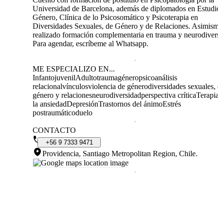
Universidad de Barcelona, además de diplomados en Estudi
Género, Clínica de lo Psicosomático y Psicoterapia en
Diversidades Sexuales, de Género y de Relaciones. Asimism
realizado formación complementaria en trauma y neurodiver
Para agendar, escríbeme al Whatsapp.
ME ESPECIALIZO EN...
Infantojuvenil
Adulto
trauma
género
psicoanálisis
relacional
vínculos
violencia de género
diversidades sexuales,
género y relaciones
neurodiversidad
perspectiva crítica
Terapi
la ansiedad
Depresión
Trastornos del ánimo
Estrés
postraumático
duelo
CONTACTO
+56
9
7333
9471
Providencia, Santiago Metropolitan Region, Chile
.