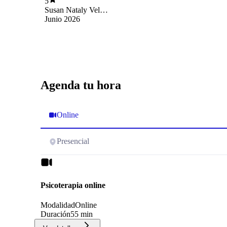
5
apoyo
Susan Nataly Velozo
Catalan
Junio 2026
Agenda tu hora
Online
Presencial
Psicoterapia online
Modalidad
Online
Duración
55 min