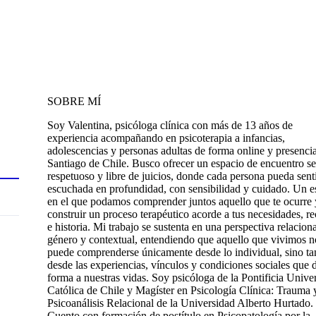
SOBRE MÍ
Soy Valentina, psicóloga clínica con más de 13 años de
experiencia acompañando en psicoterapia a infancias,
adolescencias y personas adultas de forma online y presencia
Santiago de Chile. Busco ofrecer un espacio de encuentro s
respetuoso y libre de juicios, donde cada persona pueda sent
escuchada en profundidad, con sensibilidad y cuidado. Un e
en el que podamos comprender juntos aquello que te ocurre 
construir un proceso terapéutico acorde a tus necesidades, r
e historia. Mi trabajo se sustenta en una perspectiva relaciona
género y contextual, entendiendo que aquello que vivimos n
puede comprenderse únicamente desde lo individual, sino t
desde las experiencias, vínculos y condiciones sociales que 
forma a nuestras vidas. Soy psicóloga de la Pontificia Unive
Católica de Chile y Magíster en Psicología Clínica: Trauma 
Psicoanálisis Relacional de la Universidad Alberto Hurtado.
Cuento con formación de postítulo en Psicopatología por la