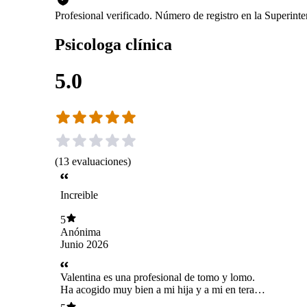
Profesional verificado. Número de registro en la Superin
Psicologa clínica
5.0
(
13
evaluaciones
)
Increible
5
Anónima
Junio 2026
Valentina es una profesional de tomo y lomo.
Ha acogido muy bien a mi hija y a mi en terapia,
estamos muy contentas de contar con su guía y