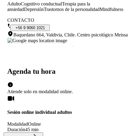
Adulto
Cognitivo conductual
Terapia para la
ansiedad
Depresión
Trastornos de la personalidad
Mindfulness
CONTACTO
+56
9
9060
1021
Baquedano 664, Valdivia, Chile
.
Centro psicológico Meissa
Agenda tu hora
Atiende solo en
modalidad
online
.
Sesión online individual adultos
Modalidad
Online
Duración
45 min