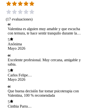
(
17
evaluaciones
)
Valentina es alguien muy amable y que escucha
con ternura, te hace sentir tranquilo durante la
sesión. He tenido terapias antes y nunca me
5
había sentido tan cómodx de conversar las cosas
Anónima
que realmente me frustran. Excelente
Mayo 2026
profesional.
Excelente profesional. Muy cercana, amigable y
sabia.
5
Carlos Felipe
González Ramos
Mayo 2026
Que buena decisión fue tomar psicoterapia con
Valentina, 100 % recomendada
5
Cinthia Parra