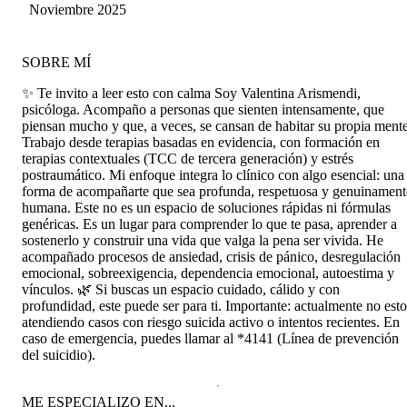
Villegas
Noviembre 2025
SOBRE MÍ
✨ Te invito a leer esto con calma Soy Valentina Arismendi,
psicóloga. Acompaño a personas que sienten intensamente, que
piensan mucho y que, a veces, se cansan de habitar su propia mente
Trabajo desde terapias basadas en evidencia, con formación en
terapias contextuales (TCC de tercera generación) y estrés
postraumático. Mi enfoque integra lo clínico con algo esencial: una
forma de acompañarte que sea profunda, respetuosa y genuinament
humana. Este no es un espacio de soluciones rápidas ni fórmulas
genéricas. Es un lugar para comprender lo que te pasa, aprender a
sostenerlo y construir una vida que valga la pena ser vivida. He
acompañado procesos de ansiedad, crisis de pánico, desregulación
emocional, sobreexigencia, dependencia emocional, autoestima y
vínculos. 🌿 Si buscas un espacio cuidado, cálido y con
profundidad, este puede ser para ti. Importante: actualmente no est
atendiendo casos con riesgo suicida activo o intentos recientes. En
caso de emergencia, puedes llamar al *4141 (Línea de prevención
del suicidio).
ME ESPECIALIZO EN...