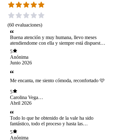
(
60
evaluaciones
)
Buena atención y muy humana, llevo meses
atendiendome con ella y siempre está dispuesta
a ayudar, me ha ayudado de salir de días feos,
5
muchas gracias, 100% recomendable
Anónima
Junio 2026
Me encanta, me siento cómoda, reconfortado 🩷
5
Carolina Vega
Barraza
Abril 2026
Todo lo que he obtenido de la vale ha sido
fantástico, todo el proceso y hasta las
herramientas, los documentos, y todo, es una
5
gran profesional, su filosofía horizontal y su
Anónima