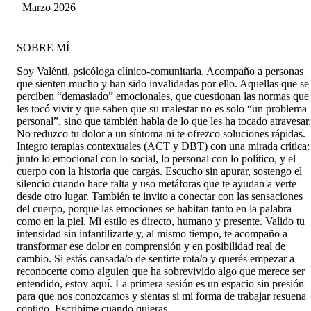
discurso como psicóloga me ha hecho tanto
Marzo 2026
sentido, fueron varios psicólogos para
finalmente conocerla, vale eres increíble, gracias
por todo 💌
SOBRE MÍ
Soy Valénti, psicóloga clínico-comunitaria. Acompaño a personas
que sienten mucho y han sido invalidadas por ello. Aquellas que se
perciben “demasiado” emocionales, que cuestionan las normas que
les tocó vivir y que saben que su malestar no es solo “un problema
personal”, sino que también habla de lo que les ha tocado atravesar.
No reduzco tu dolor a un síntoma ni te ofrezco soluciones rápidas.
Integro terapias contextuales (ACT y DBT) con una mirada crítica:
junto lo emocional con lo social, lo personal con lo político, y el
cuerpo con la historia que cargás. Escucho sin apurar, sostengo el
silencio cuando hace falta y uso metáforas que te ayudan a verte
desde otro lugar. También te invito a conectar con las sensaciones
del cuerpo, porque las emociones se habitan tanto en la palabra
como en la piel. Mi estilo es directo, humano y presente. Valido tu
intensidad sin infantilizarte y, al mismo tiempo, te acompaño a
transformar ese dolor en comprensión y en posibilidad real de
cambio. Si estás cansada/o de sentirte rota/o y querés empezar a
reconocerte como alguien que ha sobrevivido algo que merece ser
entendido, estoy aquí. La primera sesión es un espacio sin presión
para que nos conozcamos y sientas si mi forma de trabajar resuena
contigo. Escribime cuando quieras.