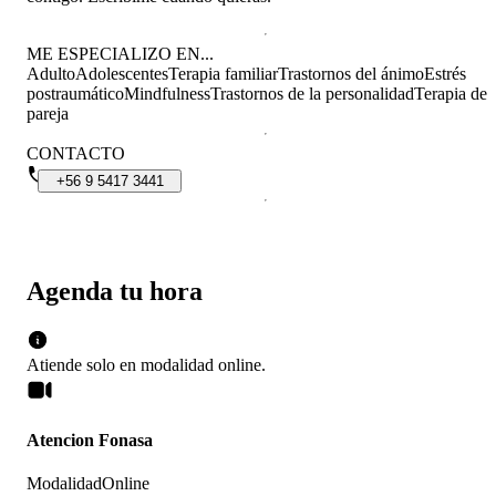
ME ESPECIALIZO EN...
Adulto
Adolescentes
Terapia familiar
Trastornos del ánimo
Estrés
postraumático
Mindfulness
Trastornos de la personalidad
Terapia de
pareja
CONTACTO
+56
9
5417
3441
Agenda tu hora
Atiende solo en
modalidad
online
.
Atencion Fonasa
Modalidad
Online