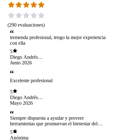
(
290
evaluaciones
)
tremenda profesional, tengo la mejor experiencia
con ella
5
Diego Andrés
Carvallo Rozas
Junio 2026
Excelente profesional
5
Diego Andrés
Carvallo Rozas
Mayo 2026
Siempre dispuesta a ayudar y proveer
herramientas que promuevan el bienestar del
paciente.
5
Anónima