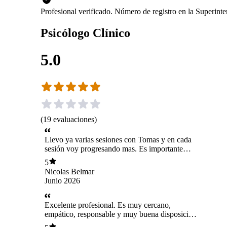
Profesional verificado. Número de registro en la Superin
Psicólogo Clínico
5.0
(
19
evaluaciones
)
Llevo ya varias sesiones con Tomas y en cada
sesión voy progresando mas. Es importante
hacer sus tareas, cada tarea tiene su propósito el
5
cual al verlas en sesión te vas dando cuenta de
Nicolas Belmar
cosas que no sabias y a su vez permite sacar al
Junio 2026
máximo el provecho de la sesión. Como siempre
es un excelente profesional. Tomas en sus
sesiones busca que pienses mucho pero que
Excelente profesional. Es muy cercano,
también despues de la sesión pienses mas. Lo
empático, responsable y muy buena disposición
recomendaría mucho en especial en casos de
a la gestión de la sesión. El más bkn! 😉