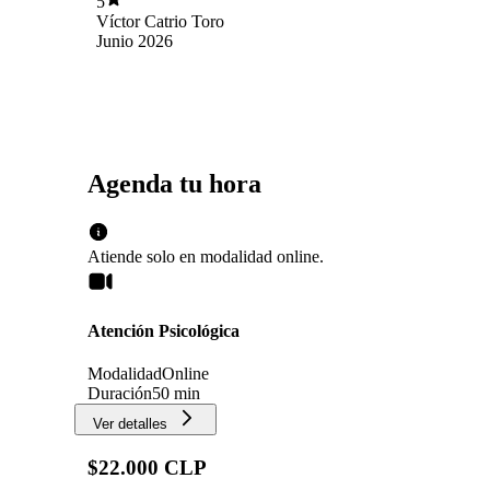
5
relaciones interpersonales
Víctor Catrio Toro
Junio 2026
Agenda tu hora
Atiende solo en
modalidad
online
.
Atención Psicológica
Modalidad
Online
Duración
50 min
Ver detalles
$22.000 CLP