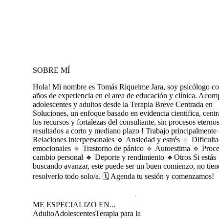
SOBRE MÍ
Hola! Mi nombre es Tomás Riquelme Jara, soy psicólogo co
años de experiencia en el area de educación y clínica. Aco
adolescentes y adultos desde la Terapia Breve Centrada en
Soluciones, un enfoque basado en evidencia cientifica, cent
los recursos y fortalezas del consultante, sin procesos eterno
resultados a corto y mediano plazo ! Trabajo principalmente 
Relaciones interpersonales 🔹 Ansiedad y estrés 🔹 Dificult
emocionales 🔹 Trastorno de pánico 🔹 Autoestima 🔹 Proce
cambio personal 🔹 Deporte y rendimiento 🔹Otros Si estás
buscando avanzar, este puede ser un buen comienzo, no tien
resolverlo todo solo/a. 🗓️ Agenda tu sesión y comenzamos!
ME ESPECIALIZO EN...
Adulto
Adolescentes
Terapia para la