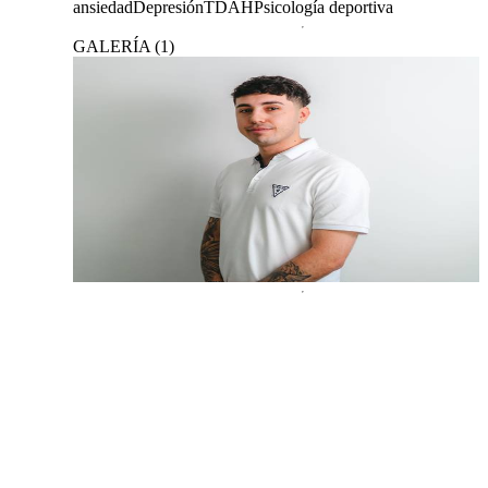
ansiedad
Depresión
TDAH
Psicología deportiva
GALERÍA
(
1
)