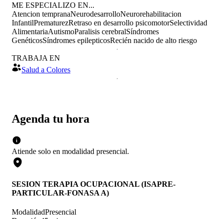
ME ESPECIALIZO EN...
Atencion temprana
Neurodesarrollo
Neurorehabilitacion
Infantil
Prematurez
Retraso en desarrollo psicomotor
Selectividad
Alimentaria
Autismo
Paralisis cerebral
Síndromes
Genéticos
Síndromes epilepticos
Recién nacido de alto riesgo
TRABAJA EN
Salud a Colores
Agenda tu hora
Atiende solo en
modalidad
presencial
.
SESION TERAPIA OCUPACIONAL (ISAPRE-
PARTICULAR-FONASA A)
Modalidad
Presencial