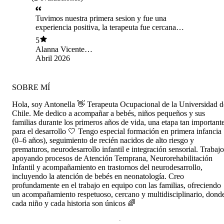
Tuvimos nuestra primera sesion y fue una
experiencia positiva, la terapeuta fue cercana
amable y logró generar confianza. Me explicó
5
de manera clara lo que estaba observando con
Alanna Vicente
mi hija y resolvió mis dudas continuaremos el
Casimiro
Abril 2026
proceso ❤️
SOBRE MÍ
Hola, soy Antonella 👋 Terapeuta Ocupacional de la Universidad d
Chile. Me dedico a acompañar a bebés, niños pequeños y sus
familias durante los primeros años de vida, una etapa tan important
para el desarrollo 🤍 Tengo especial formación en primera infancia
(0–6 años), seguimiento de recién nacidos de alto riesgo y
prematuros, neurodesarrollo infantil e integración sensorial. Trabajo
apoyando procesos de Atención Temprana, Neurorehabilitación
Infantil y acompañamiento en trastornos del neurodesarrollo,
incluyendo la atención de bebés en neonatología. Creo
profundamente en el trabajo en equipo con las familias, ofreciendo
un acompañamiento respetuoso, cercano y multidisciplinario, dond
cada niño y cada historia son únicos 🌈