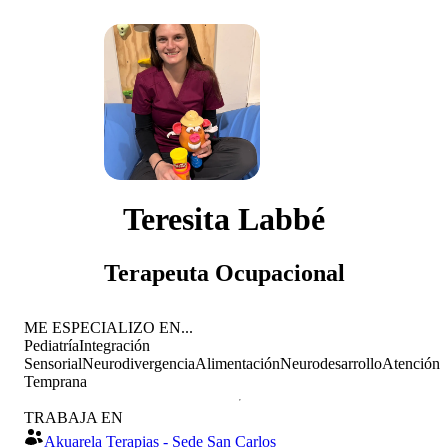
Teresita Labbé
Terapeuta Ocupacional
ME ESPECIALIZO EN...
Pediatría
Integración
Sensorial
Neurodivergencia
Alimentación
Neurodesarrollo
Atención
Temprana
TRABAJA EN
Akuarela Terapias - Sede San Carlos