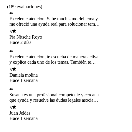
(
189
evaluaciones
)
Excelente atención. Sabe muchísimo del tema y
me ofreció una ayuda real para solucionar temas
con mi licencia pre y post natal.
5
Pía Nitsche Royo
Hace 2 días
Excelente atención, te escucha de manera activa
y explica cada uno de los temas. También te
educa en los temas referentes a el problema en
5
cuestión.
Daniela molina
Hace 1 semana
Susana es una profesional competente y cercana
que ayuda y resuelve las dudas legales asociadas
a licencias medicas. Su asesoría me ayudo,
5
clarificandome el camino para responder
Juan Jeldes
adecuadamente en los muy sinuosos vericuetos
Hace 1 semana
medico-legales que los pacientes debemos
enfrentar.