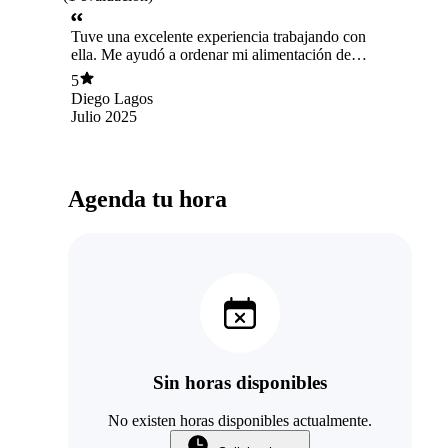
Tuve una excelente experiencia trabajando con
ella. Me ayudó a ordenar mi alimentación de
forma clara y práctica, lo que hizo que el
5
proceso fuera mucho más fácil de llevar.
Diego Lagos
Siempre explica de manera amable y cercana,
Julio 2025
responde cada duda sin juzgar y adapta la pauta
a tu realidad. Gracias a su acompañamiento,
seguir el plan alimenticio fue simple y sostenible
en el tiempo.
Agenda tu hora
Sin horas disponibles
No existen horas disponibles actualmente.