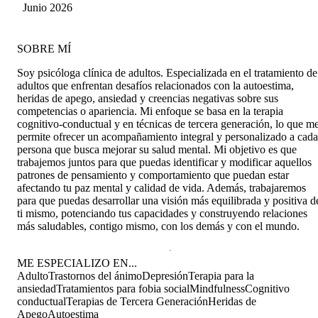
Gallardo
Junio 2026
SOBRE MÍ
Soy psicóloga clínica de adultos. Especializada en el tratamiento de
adultos que enfrentan desafíos relacionados con la autoestima,
heridas de apego, ansiedad y creencias negativas sobre sus
competencias o apariencia. Mi enfoque se basa en la terapia
cognitivo-conductual y en técnicas de tercera generación, lo que m
permite ofrecer un acompañamiento integral y personalizado a cada
persona que busca mejorar su salud mental. Mi objetivo es que
trabajemos juntos para que puedas identificar y modificar aquellos
patrones de pensamiento y comportamiento que puedan estar
afectando tu paz mental y calidad de vida. Además, trabajaremos
para que puedas desarrollar una visión más equilibrada y positiva d
ti mismo, potenciando tus capacidades y construyendo relaciones
más saludables, contigo mismo, con los demás y con el mundo.
ME ESPECIALIZO EN...
Adulto
Trastornos del ánimo
Depresión
Terapia para la
ansiedad
Tratamientos para fobia social
Mindfulness
Cognitivo
conductual
Terapias de Tercera Generación
Heridas de
Apego
Autoestima