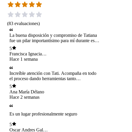
(
83
evaluaciones
)
La buena disposición y compromiso de Tatiana
fue un pilar importantísimo para mí durante este
semestre por lo cual estoy muy agradecida. Full
5
recomendada
Francisca Ignacia
Roa Anderson
Hace 1 semana
Increíble atención con Tati. Acompaña en todo
el proceso dando herramientas tanto
psicológicas como de la materia. Me ayudó
5
muchísimo y sin duda sin ella no me hubiera ido
Ana María Délano
así de bien. Le debo mucho. Está pendiente
Hace 2 semanas
cada vez que tiene tiempo, tiene disposición
para hacer espacios de apoyo o tutorías en caso
de necesitarse una, apoya en todo el proceso. Es
Es un lugar profesionalmente seguro
seca!
5
Oscar Andres Galaz