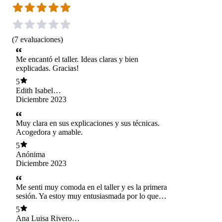
(
7
evaluaciones
)
Me encantó el taller. Ideas claras y bien
explicadas. Gracias!
5
Edith Isabel
Espinoza Velásquez
Diciembre 2023
Muy clara en sus explicaciones y sus técnicas.
Acogedora y amable.
5
Anónima
Diciembre 2023
Me senti muy comoda en el taller y es la primera
sesión. Ya estoy muy entusiasmada por lo que se
vien
5
Ana Luisa Riveros