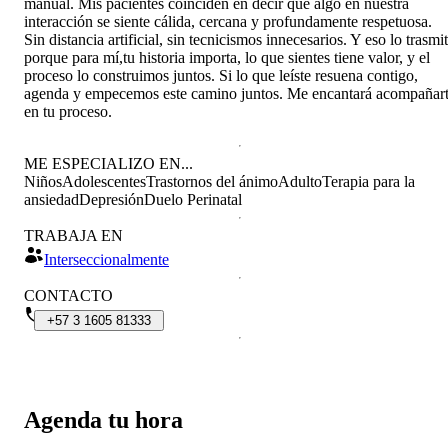
manual. Mis pacientes coinciden en decir que algo en nuestra
interacción se siente cálida, cercana y profundamente respetuosa.
Sin distancia artificial, sin tecnicismos innecesarios. Y eso lo trasmi
porque para mí,tu historia importa, lo que sientes tiene valor, y el
proceso lo construimos juntos. Si lo que leíste resuena contigo,
agenda y empecemos este camino juntos. Me encantará acompañar
en tu proceso.
ME ESPECIALIZO EN...
Niños
Adolescentes
Trastornos del ánimo
Adulto
Terapia para la
ansiedad
Depresión
Duelo Perinatal
TRABAJA EN
Interseccionalmente
CONTACTO
+57
3
1605
81333
Agenda tu hora