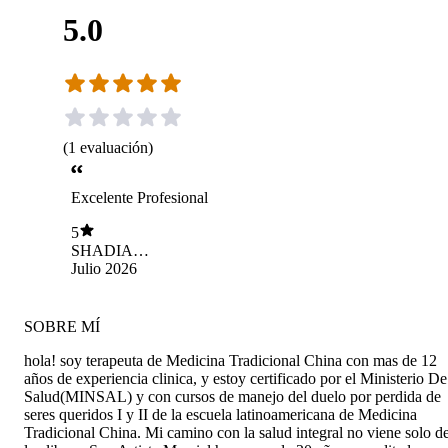
5.0
(
1
evaluación
)
Excelente Profesional
5
SHADIA
ROSSANA
Julio 2026
CHAHWAN
PICHARA
SOBRE MÍ
hola! soy terapeuta de Medicina Tradicional China con mas de 12
años de experiencia clinica, y estoy certificado por el Ministerio De
Salud(MINSAL) y con cursos de manejo del duelo por perdida de
seres queridos I y II de la escuela latinoamericana de Medicina
Tradicional China. Mi camino con la salud integral no viene solo d