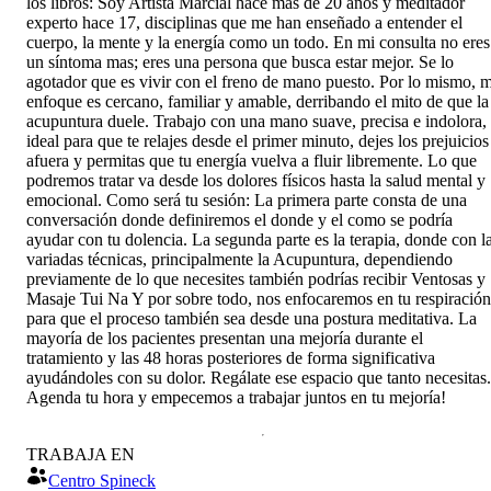
los libros: Soy Artista Marcial hace mas de 20 años y meditador
experto hace 17, disciplinas que me han enseñado a entender el
cuerpo, la mente y la energía como un todo. En mi consulta no eres
un síntoma mas; eres una persona que busca estar mejor. Se lo
agotador que es vivir con el freno de mano puesto. Por lo mismo, m
enfoque es cercano, familiar y amable, derribando el mito de que la
acupuntura duele. Trabajo con una mano suave, precisa e indolora,
ideal para que te relajes desde el primer minuto, dejes los prejuicios
afuera y permitas que tu energía vuelva a fluir libremente. Lo que
podremos tratar va desde los dolores físicos hasta la salud mental y
emocional. Como será tu sesión: La primera parte consta de una
conversación donde definiremos el donde y el como se podría
ayudar con tu dolencia. La segunda parte es la terapia, donde con l
variadas técnicas, principalmente la Acupuntura, dependiendo
previamente de lo que necesites también podrías recibir Ventosas y
Masaje Tui Na Y por sobre todo, nos enfocaremos en tu respiración
para que el proceso también sea desde una postura meditativa. La
mayoría de los pacientes presentan una mejoría durante el
tratamiento y las 48 horas posteriores de forma significativa
ayudándoles con su dolor. Regálate ese espacio que tanto necesitas.
Agenda tu hora y empecemos a trabajar juntos en tu mejoría!
TRABAJA EN
Centro Spineck