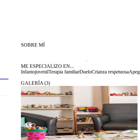
SOBRE MÍ
ME ESPECIALIZO EN...
Infantojuvenil
Terapia familiar
Duelo
Crianza respetuosa
Apeg
GALERÍA
(
3
)