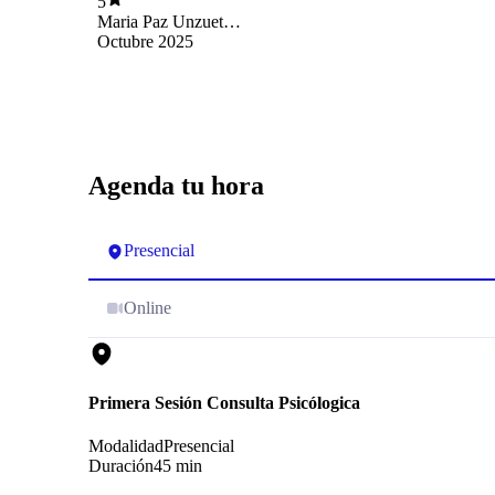
5
Maria Paz Unzueta
Motto
Octubre 2025
Agenda tu hora
Presencial
Online
Primera Sesión Consulta Psicólogica
Modalidad
Presencial
Duración
45 min