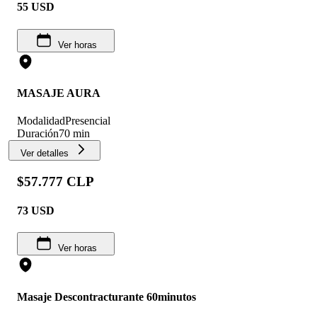
55
USD
Ver horas
MASAJE AURA
Modalidad
Presencial
Duración
70 min
Ver detalles
$57.777 CLP
73
USD
Ver horas
Masaje Descontracturante 60minutos