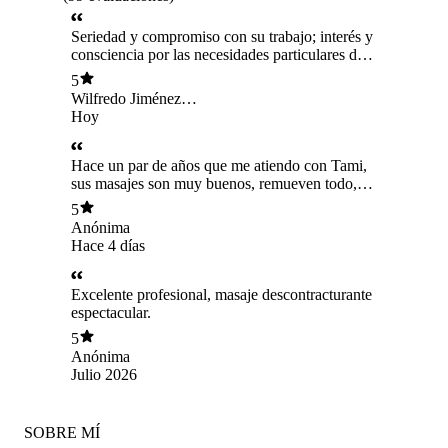
Seriedad y compromiso con su trabajo; interés y
consciencia por las necesidades particulares de
cada paciente. Atención genial..
5
Wilfredo Jiménez
Bustos
Hoy
Hace un par de años que me atiendo con Tami,
sus masajes son muy buenos, remueven todo,
cuerpo, mente, emociones, sobre todo
5
emociones. Me he realizado tratamientos
Anónima
descontracturantes qué han liberado traumas y/o
Hace 4 días
memorias antiguas, Ayer probé por primera vez
un masaje de relajación que removió y soltó
mucha pena de un duelo resiente. Es muy buena
Excelente profesional, masaje descontracturante
profesional, te escucha y te guía. ♡
espectacular.
5
Anónima
Julio 2026
SOBRE MÍ