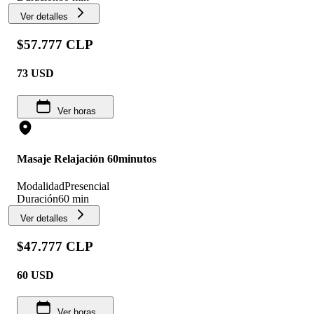
Ver detalles
$57.777 CLP
73
USD
Ver horas
Masaje Relajación 60minutos
Modalidad
Presencial
Duración
60 min
Ver detalles
$47.777 CLP
60
USD
Ver horas