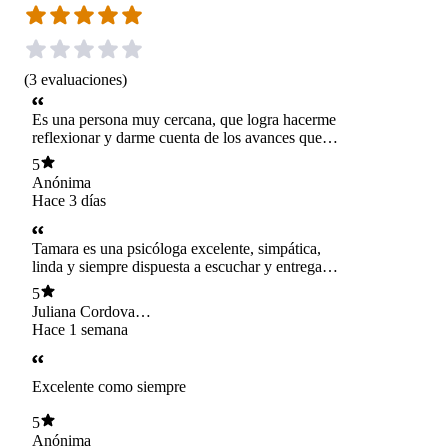
(
3
evaluaciones
)
Es una persona muy cercana, que logra hacerme
reflexionar y darme cuenta de los avances que
voy teniendo
5
Anónima
Hace 3 días
Tamara es una psicóloga excelente, simpática,
linda y siempre dispuesta a escuchar y entregar
lo mejor de si 🤍
5
Juliana Cordova
Mardones
Hace 1 semana
Excelente como siempre
5
Anónima