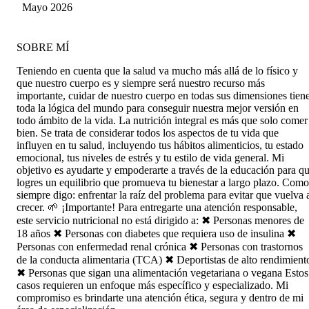
Mayo 2026
SOBRE MÍ
Teniendo en cuenta que la salud va mucho más allá de lo físico y
que nuestro cuerpo es y siempre será nuestro recurso más
importante, cuidar de nuestro cuerpo en todas sus dimensiones tien
toda la lógica del mundo para conseguir nuestra mejor versión en
todo ámbito de la vida. La nutrición integral es más que solo comer
bien. Se trata de considerar todos los aspectos de tu vida que
influyen en tu salud, incluyendo tus hábitos alimenticios, tu estado
emocional, tus niveles de estrés y tu estilo de vida general. Mi
objetivo es ayudarte y empoderarte a través de la educación para q
logres un equilibrio que promueva tu bienestar a largo plazo. Como
siempre digo: enfrentar la raíz del problema para evitar que vuelva 
crecer. 🌱 ¡Importante! Para entregarte una atención responsable,
este servicio nutricional no está dirigido a: ✖ Personas menores de
18 años ✖ Personas con diabetes que requiera uso de insulina ✖
Personas con enfermedad renal crónica ✖ Personas con trastornos
de la conducta alimentaria (TCA) ✖ Deportistas de alto rendimient
✖ Personas que sigan una alimentación vegetariana o vegana Estos
casos requieren un enfoque más específico y especializado. Mi
compromiso es brindarte una atención ética, segura y dentro de mi