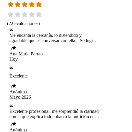
(
22
evaluaciones
)
Me encanta la cercanía, lo distendido y
agradable que es conversar con ella... Se logra
un espacio de confianza que permite avanzar y
5
alcanzar los objetivos más fácilmente.
Ana María Parrao
Hoy
Excelente
5
Anónima
Mayo 2026
Excelente profesional, me sorprendió la claridad
con la que explica todo, abarca la nutrición en
forma integral, hasta me ayudó en mis
5
problemas para dormir mejor 👏🙏🏽
Anónima