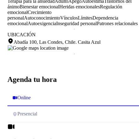
Terapia para la ansiedad
Adulto
Apego
Autoestima
Trastornos del
ánimo
Bienestar emocional
Heridas emocionales
Regulación
emocional
Crecimiento
personal
Autoconocimiento
Vínculos
Límites
Dependencia
emocional
Autoexigencia
Inseguridad personal
Patrones relacionales
UBICACIÓN
Abadía 100, Las Condes, Chile
.
Casita Azul
Agenda tu hora
Online
Presencial