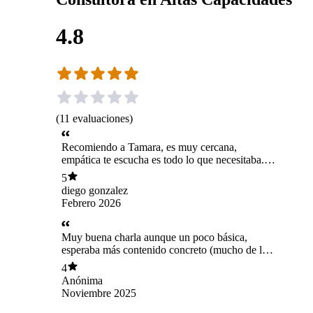
4.8
(
11
evaluaciones
)
Recomiendo a Tamara, es muy cercana,
empática te escucha es todo lo que necesitaba.
Me recomendó otros profesionales que
5
necesitaba mi hijo, ella nos guío y estamos
diego gonzalez
seguro que encontramos el camino correcto. La
Febrero 2026
recomiendo 100% Eliana
Muy buena charla aunque un poco básica,
esperaba más contenido concreto (mucho de lo
que dijeron ya lo había escuchado en lives o
4
reels de Ig) (tb hubo algunos problemas técnicos
Anónima
y de organización interna en el equipo que
Noviembre 2025
dictaba la charla) la verdad le pondría 4 estrellas
y media!