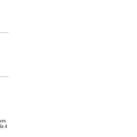
ves
ía 4