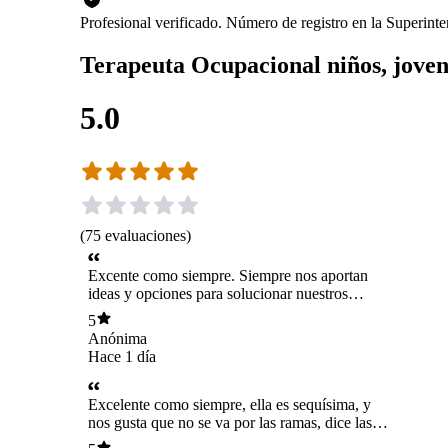
Profesional verificado. Número de registro en la Superin
Terapeuta Ocupacional niños, joven
5.0
(
75
evaluaciones
)
Excente como siempre. Siempre nos aportan
ideas y opciones para solucionar nuestros
problemas 🌟🌟🌟🌟🌟
5
Anónima
Hace 1 día
Excelente como siempre, ella es sequísima, y
nos gusta que no se va por las ramas, dice las
cosas como son, va directo al problema y nos da