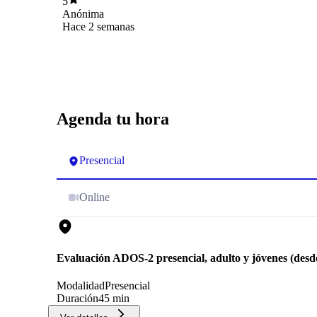
5
opciones de soluciones, sin dejar de ser
Anónima
empática un 7.
Hace 2 semanas
Agenda tu hora
Presencial
Online
Evaluación ADOS-2 presencial, adulto y jóvenes (desde
Modalidad
Presencial
Duración
45 min