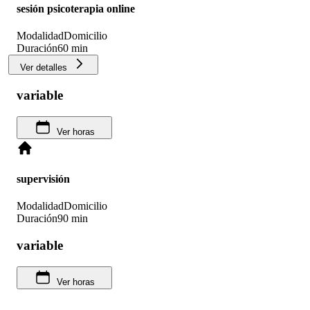
sesión psicoterapia online
Modalidad
Domicilio
Duración
60 min
Ver detalles
variable
Ver horas
supervisión
Modalidad
Domicilio
Duración
90 min
variable
Ver horas