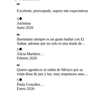
Excelente, preocupado, supero mis expectativas
5
Anónima
Junio 2026
Buenisimo siempre es un gusto hablar con El
Sultan, ademas que no solo es una tirada de
Tarot el conversa y te hace cambiar el chip, le
5
adoro gracias por los consejos.
Alicia Martínez
Gajardo
Febrero 2026
Quiero agradecer al sultán de México por su
visita llena de paz y luz, muy respetuoso amable
y acertivo en su lectura, estoy muy contenta y
5
más tranquila
Paula González
Saavedra
Enero 2026