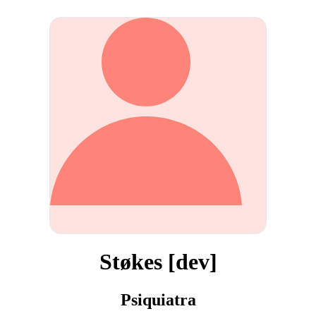
Støkes [dev]
Psiquiatra