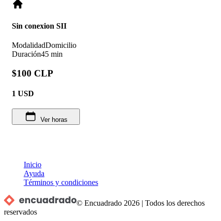
Sin conexion SII
Modalidad
Domicilio
Duración
45 min
$100 CLP
1
USD
Ver horas
Inicio
Ayuda
Términos y condiciones
© Encuadrado
2026
|
Todos los derechos
reservados