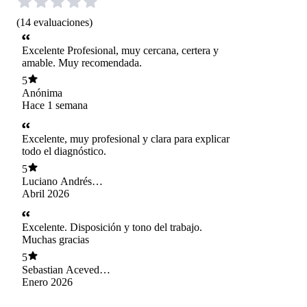
(
14
evaluaciones
)
Excelente Profesional, muy cercana, certera y
amable. Muy recomendada.
5
Anónima
Hace 1 semana
Excelente, muy profesional y clara para explicar
todo el diagnóstico.
5
Luciano Andrés
Jorge Lara
Abril 2026
Excelente. Disposición y tono del trabajo.
Muchas gracias
5
Sebastian Acevedo
Araya
Enero 2026