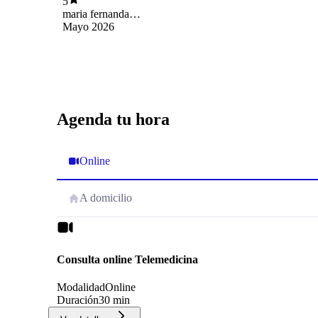
5
maria fernanda
hernandez maine
Mayo 2026
Agenda tu hora
Online
A domicilio
Consulta online Telemedicina
Modalidad
Online
Duración
30 min