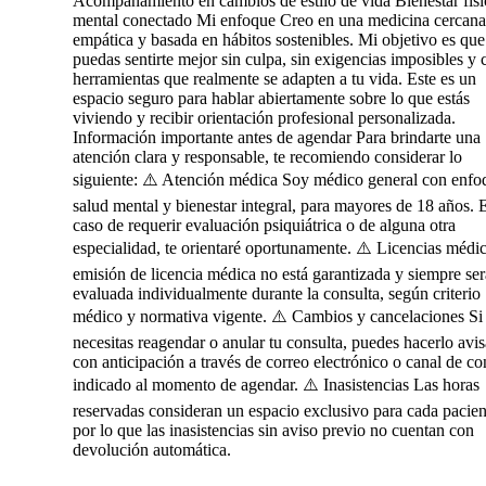
Acompañamiento en cambios de estilo de vida Bienestar físi
mental conectado Mi enfoque Creo en una medicina cercana
empática y basada en hábitos sostenibles. Mi objetivo es que
puedas sentirte mejor sin culpa, sin exigencias imposibles y 
herramientas que realmente se adapten a tu vida. Este es un
espacio seguro para hablar abiertamente sobre lo que estás
viviendo y recibir orientación profesional personalizada.
Información importante antes de agendar Para brindarte una
atención clara y responsable, te recomiendo considerar lo
siguiente: ⚠️ Atención médica Soy médico general con enfo
salud mental y bienestar integral, para mayores de 18 años. 
caso de requerir evaluación psiquiátrica o de alguna otra
especialidad, te orientaré oportunamente. ⚠️ Licencias médi
emisión de licencia médica no está garantizada y siempre ser
evaluada individualmente durante la consulta, según criterio
médico y normativa vigente. ⚠️ Cambios y cancelaciones Si
necesitas reagendar o anular tu consulta, puedes hacerlo avi
con anticipación a través de correo electrónico o canal de co
indicado al momento de agendar. ⚠️ Inasistencias Las horas
reservadas consideran un espacio exclusivo para cada pacien
por lo que las inasistencias sin aviso previo no cuentan con
devolución automática.