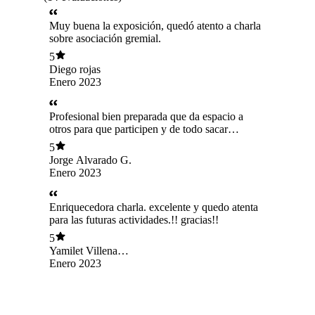
Muy buena la exposición, quedó atento a charla
sobre asociación gremial.
5
Diego rojas
Enero 2023
Profesional bien preparada que da espacio a
otros para que participen y de todo sacar
conclusiones y esperiencias que aportan.... Muy
5
buenas las charlas ahora y las anteriores.
Jorge Alvarado G.
Enero 2023
Enriquecedora charla. excelente y quedo atenta
para las futuras actividades.!! gracias!!
5
Yamilet Villena
Farias
Enero 2023