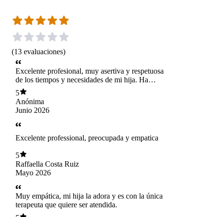
(
13
evaluaciones
)
Excelente profesional, muy asertiva y respetuosa
de los tiempos y necesidades de mi hija. Ha
logrado construir, paso a paso, un vínculo
5
terapéutico basado en la confianza, haciendo
Anónima
que cada sesión sea entretenida, significativa y
Junio 2026
acorde a lo que ella necesita. Se aprecia
claramente su experiencia y dominio en el
trabajo con niños pequeños y sus familias.
Excelente professional, preocupada y empatica
Destaco especialmente su excelente disposición,
así como las recomendaciones y herramientas
5
que entrega, las cuales han sido de gran ayuda
Raffaella Costa Ruiz
para fortalecer la crianza. Estoy muy contenta
Mayo 2026
con el acompañamiento que hemos recibido, ya
que su trabajo va mucho más allá de la escucha
profesional: transmite calidez, confianza y
Muy empática, mi hija la adora y es con la única
cercanía, logrando que cada sesión sea una
terapeuta que quiere ser atendida.
experiencia agradable y enriquecedora. Muy