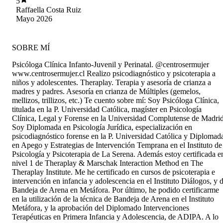
5
recomendada.
Raffaella Costa Ruiz
Mayo 2026
SOBRE MÍ
Psicóloga Clínica Infanto-Juvenil y Perinatal. @centrosermujer
www.centrosermujer.cl Realizo psicodiagnóstico y psicoterapia a
niños y adolescentes. Theraplay. Terapia y asesoría de crianza a
madres y padres. Asesoría en crianza de Múltiples (gemelos,
mellizos, trillizos, etc.) Te cuento sobre mí: Soy Psicóloga Clínica,
titulada en la P. Universidad Católica, magíster en Psicología
Clínica, Legal y Forense en la Universidad Complutense de Madrid
Soy Diplomada en Psicología Jurídica, especialización en
psicodiagnóstico forense en la P. Universidad Católica y Diplomad
en Apego y Estrategias de Intervención Temprana en el Instituto de
Psicología y Psicoterapia de La Serena. Además estoy certificada e
nivel 1 de Theraplay & Marschak Interaction Method en The
Theraplay Institute. Me he certificado en cursos de psicoterapia e
intervención en infancia y adolescencia en el Instituto Diálogos, y 
Bandeja de Arena en Metáfora. Por último, he podido certificarme
en la utilización de la técnica de Bandeja de Arena en el Instituto
Metáfora, y la aprobación del Diplomado Intervenciones
Terapéuticas en Primera Infancia y Adolescencia, de ADIPA. A lo